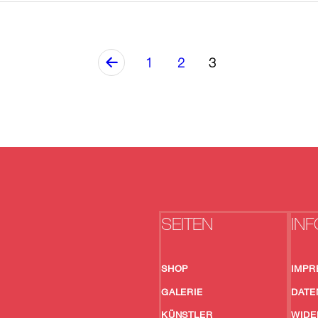
<
1
2
3
SEITEN
INF
SHOP
IMPR
GALERIE
DATE
KÜNSTLER
WIDE