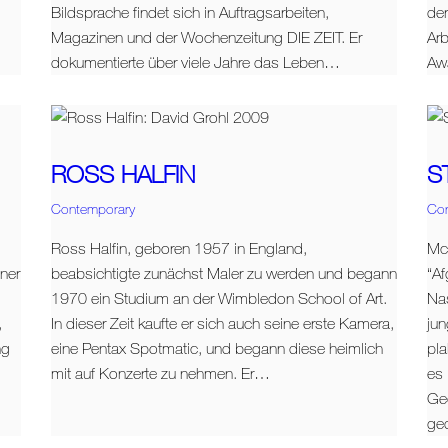
Bildsprache findet sich in Auftragsarbeiten,
der
Magazinen und der Wochenzeitung DIE ZEIT. Er
Arb
dokumentierte über viele Jahre das Leben…
Aw
ROSS HALFIN
S
Contemporary
Co
Ross Halfin, geboren 1957 in England,
Mc
iner
beabsichtigte zunächst Maler zu werden und begann
“A
1970 ein Studium an der Wimbledon School of Art.
Nas
,
In dieser Zeit kaufte er sich auch seine erste Kamera,
ju
ng
eine Pentax Spotmatic, und begann diese heimlich
pla
mit auf Konzerte zu nehmen. Er…
es 
Ge
ge