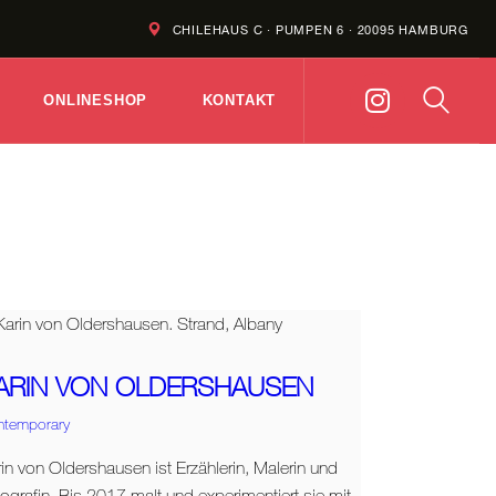
CHILEHAUS C · PUMPEN 6 · 20095 HAMBURG
ONLINESHOP
KONTAKT
ARIN VON OLDERSHAUSEN
ntemporary
in von Oldershausen ist Erzählerin, Malerin und
ografin. Bis 2017 malt und experimentiert sie mit