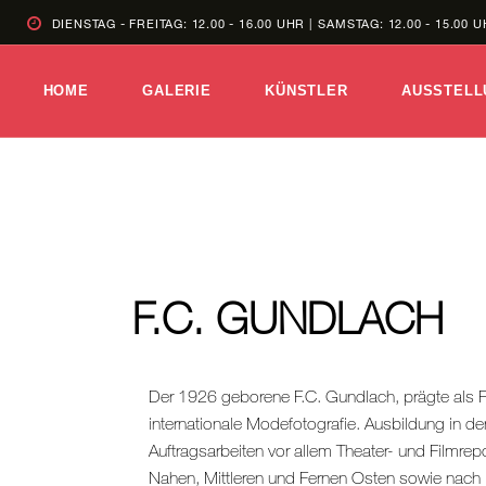
DIENSTAG - FREITAG: 12.00 - 16.00 UHR |
SAMSTAG: 12.00 - 15.00 
HOME
GALERIE
KÜNSTLER
AUSSTELL
F.C. GUNDLACH
Der 1926 geborene F.C. Gundlach, prägte als F
internationale Modefotografie. Ausbildung in der
Auftragsarbeiten vor allem Theater- und Filmre
Nahen, Mittleren und Fernen Osten sowie nach M