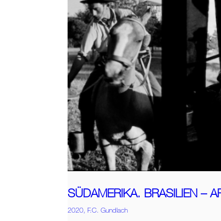
SÜDAMERIKA. BRASILIEN – A
2020,
F.C. Gundlach