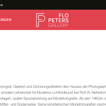
HOME
UHR
GALERIE
UNGEN
KÜNSTLER
AUSSTELLUNGEN
NEWS
ONLINESHOP
KONTAKT
otograf, Galerist und Gründungsdirektor des Hauses der Photograph
 privaten Lehranstalt für Moderne Lichtbildkunst bei Rolf W. Nehrdich 
portagen, später Spezialisierung auf Modefotografie. Ab den 1960er
ittel- und Südamerika. Seine künstlerischen Modefotografien zeichne