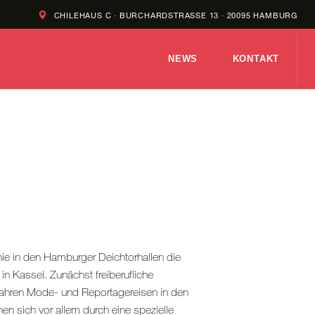
CHILEHAUS C · BURCHARDSTRASSE 13 · 20095 HAMBURG
NEWS
KONTAKT
ie in den Hamburger Deichtorhallen die
in Kassel. Zunächst freiberufliche
 Jahren Mode- und Reportagereisen in den
n sich vor allem durch eine spezielle