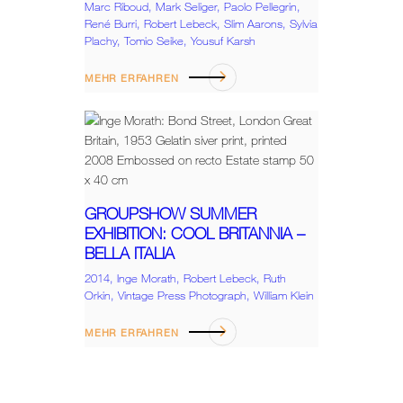
Marc Riboud,
Mark Seliger,
Paolo Pellegrin,
René Burri,
Robert Lebeck,
Slim Aarons,
Sylvia
Plachy,
Tomio Seike,
Yousuf Karsh
MEHR ERFAHREN
GROUPSHOW SUMMER
EXHIBITION: COOL BRITANNIA –
BELLA ITALIA
2014,
Inge Morath,
Robert Lebeck,
Ruth
Orkin,
Vintage Press Photograph,
William Klein
MEHR ERFAHREN