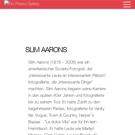
HOME
SLIM AARONS
GALERIE
KÜNSTLER
Slim Aarons (1916 – 2006) war ein
amerikanischer Society-Fotograf, der
AUSSTELLUNGEN
„interessante Leute an interessanten Plätzen“
NEWS
fotografierte, die „interessante Dinge“
ONLINESHOP
machten. Slim Aarons begann seine Karriere
in den späten 40er Jahren und fotografierte
KONTAKT
bis zu seinem Tod. Er hatte Zutritt zu den
begehrtesten Parties, fotografierte für Vanity
fair, Vogue, Town & Country, Harper ́s
Bazaar…“La dolce Vita“ war für ihn kein
Fremdwort. Er hatte Leute wie Marilyn
Monroe, Clark Gable, Lauren Bacall, die