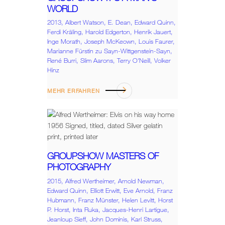
WORLD
2013,
Albert Watson,
E. Dean,
Edward Quinn,
Ferdi Kräling,
Harold Edgerton,
Henrik Jauert,
Inge Morath,
Joseph McKeown,
Louis Faurer,
Marianne Fürstin zu Sayn-Wittgenstein-Sayn,
René Burri,
Slim Aarons,
Terry O'Neill,
Volker
Hinz
MEHR ERFAHREN
GROUPSHOW MASTERS OF
PHOTOGRAPHY
2015,
Alfred Wertheimer,
Arnold Newman,
Edward Quinn,
Elliott Erwitt,
Eve Arnold,
Franz
Hubmann,
Franz Münster,
Helen Levitt,
Horst
P. Horst,
Inta Ruka,
Jacques-Henri Lartigue,
Jeanloup Sieff,
John Dominis,
Karl Struss,