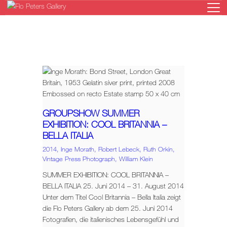
HOME
GALERIE
KÜNSTLER
GROUPSHOW SUMMER
AUSSTELLUNGEN
EXHIBITION: COOL BRITANNIA –
NEWS
BELLA ITALIA
ONLINESHOP
2014,
Inge Morath,
Robert Lebeck,
Ruth Orkin,
Vintage Press Photograph,
William Klein
KONTAKT
SUMMER EXHIBITION: COOL BRITANNIA –
BELLA ITALIA 25. Juni 2014 – 31. August 2014
Unter dem Titel Cool Britannia – Bella Italia zeigt
die Flo Peters Gallery ab dem 25. Juni 2014
Fotografien, die italienisches Lebensgefühl und