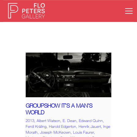
HOME
GALERIE
KÜNSTLER
AUSSTELLUNGEN
NEWS
ONLINESHOP
KONTAKT
GROUPSHOW IT’S A MAN’S
WORLD
2013,
Albert Watson,
E. Dean,
Edward Quinn,
Ferdi Kräling,
Harold Edgerton,
Henrik Jauert,
Inge
Morath,
Joseph McKeown,
Louis Faurer,