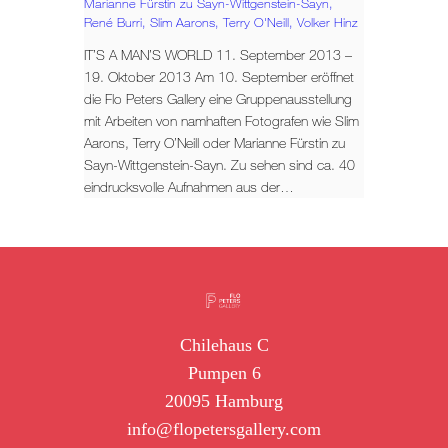
Marianne Fürstin zu Sayn-Wittgenstein-Sayn,
René Burri,
Slim Aarons,
Terry O'Neill,
Volker Hinz
IT’S A MAN’S WORLD 11. September 2013 –
19. Oktober 2013 Am 10. September eröffnet
die Flo Peters Gallery eine Gruppenausstellung
mit Arbeiten von namhaften Fotografen wie Slim
Aarons, Terry O’Neill oder Marianne Fürstin zu
Sayn-Wittgenstein-Sayn. Zu sehen sind ca. 40
eindrucksvolle Aufnahmen aus der…
Chilehaus C
Pumpen 6
20095 Hamburg
info@flopetersgallery.com