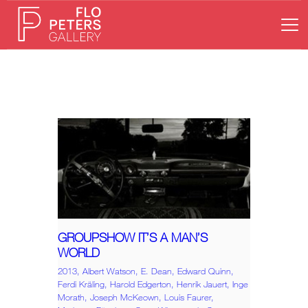
HOME
GALERIE
KÜNSTLER
AUSSTELLUNGEN
NEWS
ONLINESHOP
KONTAKT
GROUPSHOW IT’S A MAN’S
WORLD
2013,
Albert Watson,
E. Dean,
Edward Quinn,
Ferdi Kräling,
Harold Edgerton,
Henrik Jauert,
Inge
Morath,
Joseph McKeown,
Louis Faurer,