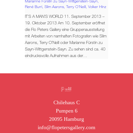
Marianne Fürstin zu Sayn-Wittgenstein-Sayn,
René Burri,
Slim Aarons,
Terry O'Neill,
Volker Hinz
IT’S A MAN’S WORLD 11. September 2013 –
19. Oktober 2013 Am 10. September eröffnet
die Flo Peters Gallery eine Gruppenausstellung
mit Arbeiten von namhaften Fotografen wie Slim
Aarons, Terry O’Neill oder Marianne Fürstin zu
Sayn-Wittgenstein-Sayn. Zu sehen sind ca. 40
eindrucksvolle Aufnahmen aus der…
Chilehaus C
Pumpen 6
20095 Hamburg
info@flopetersgallery.com