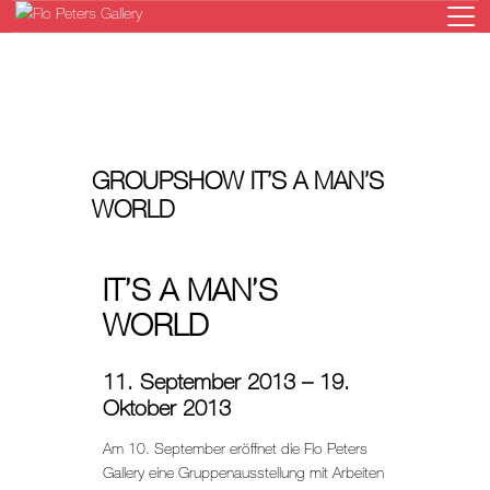
HOME
GROUPSHOW IT’S A MAN’S
GALERIE
WORLD
KÜNSTLER
AUSSTELLUNGEN
IT’S A MAN’S
NEWS
WORLD
ONLINESHOP
KONTAKT
11. September 2013 – 19.
Oktober 2013
Am 10. September eröffnet die Flo Peters
Gallery eine Gruppenausstellung mit Arbeiten