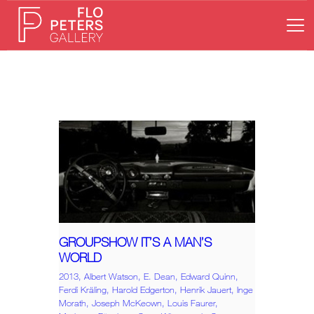
HOME
GALERIE
KÜNSTLER
AUSSTELLUNGEN
NEWS
ONLINESHOP
KONTAKT
GROUPSHOW IT’S A MAN’S
WORLD
2013,
Albert Watson,
E. Dean,
Edward Quinn,
Ferdi Kräling,
Harold Edgerton,
Henrik Jauert,
Inge
Morath,
Joseph McKeown,
Louis Faurer,