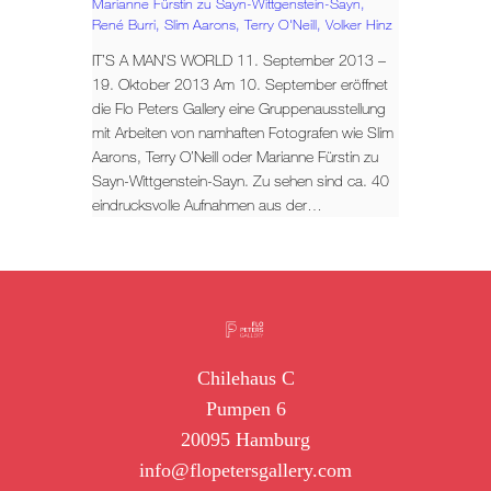
Marianne Fürstin zu Sayn-Wittgenstein-Sayn,
René Burri,
Slim Aarons,
Terry O'Neill,
Volker Hinz
IT’S A MAN’S WORLD 11. September 2013 –
19. Oktober 2013 Am 10. September eröffnet
die Flo Peters Gallery eine Gruppenausstellung
mit Arbeiten von namhaften Fotografen wie Slim
Aarons, Terry O’Neill oder Marianne Fürstin zu
Sayn-Wittgenstein-Sayn. Zu sehen sind ca. 40
eindrucksvolle Aufnahmen aus der…
Chilehaus C
Pumpen 6
20095 Hamburg
info@flopetersgallery.com