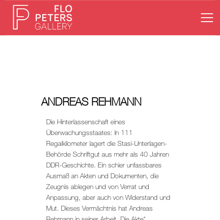
HOME
GALERIE
KÜNSTLER
ANDREAS REHMANN
AUSSTELLUNGEN
Die Hinterlassenschaft eines
NEWS
Überwachungsstaates: In 111
Regalkilometer lagert die Stasi-Unterlagen-
ONLINESHOP
Behörde Schriftgut aus mehr als 40 Jahren
KONTAKT
DDR-Geschichte. Ein schier unfassbares
Ausmaß an Akten und Dokumenten, die
Zeugnis ablegen und von Verrat und
Anpassung, aber auch von Widerstand und
Mut. Dieses Vermächtnis hat Andreas
Rehmann in seiner Arbeit „Die Akte“