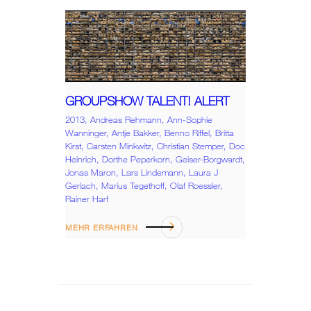
GROUPSHOW TALENT! ALERT
2013,
Andreas Rehmann,
Ann-Sophie
Wanninger,
Antje Bakker,
Benno Riffel,
Britta
Kirst,
Carsten Minkwitz,
Christian Stemper,
Doc
Heinrich,
Dorthe Peperkorn,
Geiser-Borgwardt,
Jonas Maron,
Lars Lindemann,
Laura J
Gerlach,
Marius Tegethoff,
Olaf Roessler,
Rainer Harf
MEHR ERFAHREN