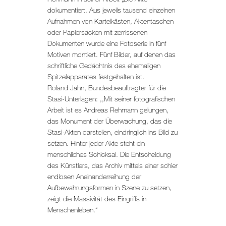
dokumentiert. Aus jeweils tausend einzelnen
Aufnahmen von Karteikästen, Aktentaschen
oder Papiersäcken mit zerrissenen
Dokumenten wurde eine Fotoserie in fünf
Motiven montiert. Fünf Bilder, auf denen das
schriftliche Gedächtnis des ehemaligen
Spitzelapparates festgehalten ist.
Roland Jahn, Bundesbeauftragter für die
Stasi-Unterlagen: ,,Mit seiner fotografischen
Arbeit ist es Andreas Rehmann gelungen,
das Monument der Überwachung, das die
Stasi-Akten darstellen, eindringlich ins Bild zu
setzen. Hinter jeder Akte steht ein
menschliches Schicksal. Die Entscheidung
des Künstlers, das Archiv mittels einer schier
endlosen Aneinanderreihung der
Aufbewahrungsformen in Szene zu setzen,
zeigt die Massivität des Eingriffs in
Menschenleben.“