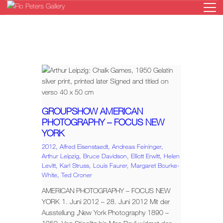
HOME
GALERIE
KÜNSTLER
GROUPSHOW AMERICAN
AUSSTELLUNGEN
PHOTOGRAPHY – FOCUS NEW
NEWS
YORK
ONLINESHOP
2012,
Alfred Eisenstaedt,
Andreas Feininger,
Arthur Leipzig,
Bruce Davidson,
Elliott Erwitt,
Helen
KONTAKT
Levitt,
Karl Struss,
Louis Faurer,
Margaret Bourke-
White,
Ted Croner
AMERICAN PHOTOGRAPHY – FOCUS NEW
YORK 1. Juni 2012 – 28. Juni 2012 Mit der
Ausstellung „New York Photography 1890 –