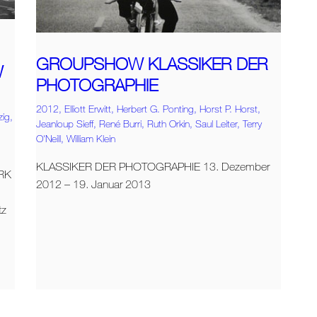
GROUPSHOW KLASSIKER DER
W
PHOTOGRAPHIE
2012,
Elliott Erwitt,
Herbert G. Ponting,
Horst P. Horst,
zig,
Jeanloup Sieff,
René Burri,
Ruth Orkin,
Saul Leiter,
Terry
O'Neill,
William Klein
KLASSIKER DER PHOTOGRAPHIE 13. Dezember
RK
2012 – 19. Januar 2013
tz