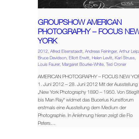
GROUPSHOW AMERICAN
PHOTOGRAPHY – FOCUS NE
YORK
2012,
Alfred Eisenstaedt,
Andreas Feininger,
Arthur Leip
Bruce Davidson,
Elliott Erwitt,
Helen Levitt,
Karl Struss,
Louis Faurer,
Margaret Bourke-White,
Ted Croner
AMERICAN PHOTOGRAPHY – FOCUS NEW YO
1. Juni 2012 – 28. Juni 2012 Mit der Ausstellung
„New York Photography 1890 – 1950. Von Stiegli
bis Man Ray“ widmet das Bucerius Kunstforum
erstmals eine Ausstellung dem Medium der
Photographie. In Anlehnung hieran zeigt die Flo
Peters…