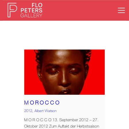
HOME
GALERIE
KÜNSTLER
AUSSTELLUNGEN
NEWS
ONLINESHOP
KONTAKT
M O R O C C O
2012,
Albert Watson
M O R O C C O 13. September 2012 – 27.
Oktober 2012 Zum Auftakt der Herbstsaison