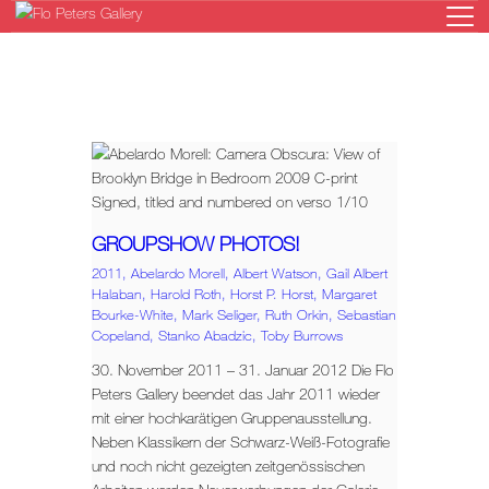
HOME
GALERIE
KÜNSTLER
GROUPSHOW PHOTOS!
AUSSTELLUNGEN
2011,
Abelardo Morell,
Albert Watson,
Gail Albert
NEWS
Halaban,
Harold Roth,
Horst P. Horst,
Margaret
Bourke-White,
Mark Seliger,
Ruth Orkin,
Sebastian
ONLINESHOP
Copeland,
Stanko Abadzic,
Toby Burrows
KONTAKT
30. November 2011 – 31. Januar 2012 Die Flo
Peters Gallery beendet das Jahr 2011 wieder
mit einer hochkarätigen Gruppenausstellung.
Neben Klassikern der Schwarz-Weiß-Fotografie
und noch nicht gezeigten zeitgenössischen