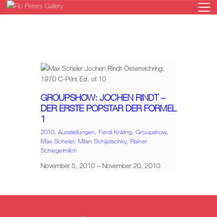
HOME
GALERIE
KÜNSTLER
GROUPSHOW: JOCHEN RINDT –
DER ERSTE POPSTAR DER FORMEL
AUSSTELLUNGEN
1
NEWS
2010,
Ausstellungen,
Ferdi Kräling,
Groupshow,
ONLINESHOP
Max Scheler,
Milan Schijatschky,
Rainer
Schlegelmilch
KONTAKT
November 5, 2010 – November 20, 2010