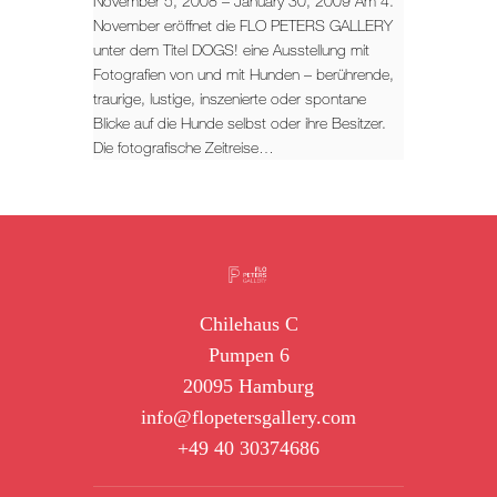
November 5, 2008 – January 30, 2009 Am 4.
November eröffnet die FLO PETERS GALLERY
unter dem Titel DOGS! eine Ausstellung mit
Fotografien von und mit Hunden – berührende,
traurige, lustige, inszenierte oder spontane
Blicke auf die Hunde selbst oder ihre Besitzer.
Die fotografische Zeitreise…
Chilehaus C
Pumpen 6
20095 Hamburg
info@flopetersgallery.com
+49 40 30374686