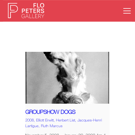
HOME
GALERIE
KÜNSTLER
AUSSTELLUNGEN
NEWS
ONLINESHOP
KONTAKT
GROUPSHOW DOGS
2008,
Elliott Erwitt,
Herbert List,
Jacques-Henri
Lartigue,
Ruth Marcus