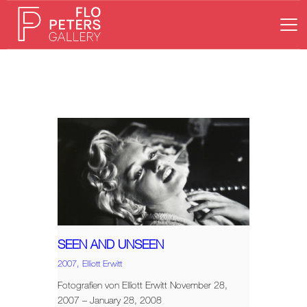
HOME
GALERIE
KÜNSTLER
AUSSTELLUNGEN
NEWS
ONLINESHOP
KONTAKT
SEEN AND UNSEEN
2007,
Elliott Erwitt
Fotografien von Elliott Erwitt November 28,
2007 – January 28, 2008