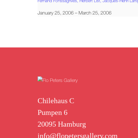
Fernand Fonssagrives,
Herbert List,
Jacques-Henri Lart
January 25, 2006 – March 25, 2006
Chilehaus C
Pumpen 6
20095 Hamburg
info@flopetersgallery.com