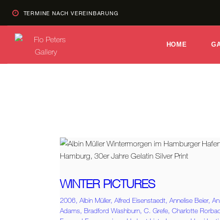
TERMINE NACH VEREINBARUNG
HOME
G
WINTER PICTURES
2006,
Albin Müller,
Alfred Eisenstaedt,
Annelise Beier,
An
Adams,
Bradford Washburn,
C. Grefe,
Charlotte Rorba