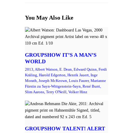
You May Also Like
GROUPSHOW IT’S A MAN’S
WORLD
2013,
Albert Watson,
E. Dean,
Edward Quinn,
Ferdi
Kräling,
Harold Edgerton,
Henrik Jauert,
Inge
Morath,
Joseph McKeown,
Louis Faurer,
Marianne
Fürstin zu Sayn-Wittgenstein-Sayn,
René Burri,
Slim Aarons,
Terry O'Neill,
Volker Hinz
GROUPSHOW TALENT! ALERT