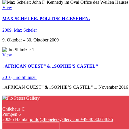
View
MAX SCHELER. POLITISCH GESEHEN.
2009,
Max Scheler
9. Oktober – 30. Oktober 2009
View
„AFRICAN QUEST“ & „SOPHIE’S CASTEL“
2016,
Jiro Shimizu
„AFRICAN QUEST“ & „SOPHIE’S CASTEL“ 1. November 2016 –
Chilehaus C
Pumpen 6
20095 Hamburg
info@flopetersgallery.com
+49 40 30374686